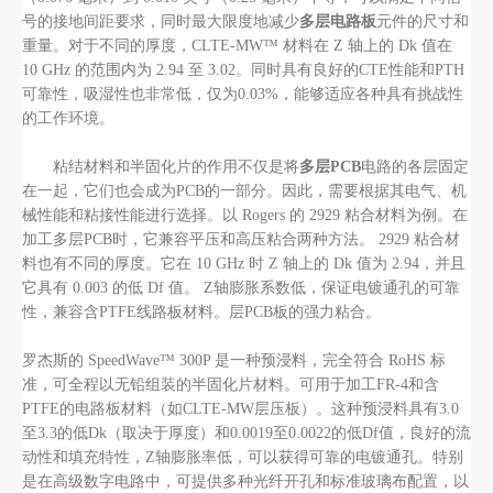
号的接地间距要求，同时最大限度地减少
多层电路板
元件的尺寸和
重量。对于不同的厚度，CLTE-MW™ 材料在 Z 轴上的 Dk 值在
10 GHz 的范围内为 2.94 至 3.02。同时具有良好的CTE性能和PTH
可靠性，吸湿性也非常低，仅为0.03%，能够适应各种具有挑战性
的工作环境。
粘结材料和半固化片的作用不仅是将
多层PCB
电路的各层固定
在一起，它们也会成为PCB的一部分。因此，需要根据其电气、机
械性能和粘接性能进行选择。以 Rogers 的 2929 粘合材料为例。在
加工多层PCB时，它兼容平压和高压粘合两种方法。 2929 粘合材
料也有不同的厚度。它在 10 GHz 时 Z 轴上的 Dk 值为 2.94，并且
它具有 0.003 的低 Df 值。 Z轴膨胀系数低，保证电镀通孔的可靠
性，兼容含PTFE线路板材料。层PCB板的强力粘合。
罗杰斯的 SpeedWave™ 300P 是一种预浸料，完全符合 RoHS 标
准，可全程以无铅组装的半固化片材料。可用于加工FR-4和含
PTFE的电路板材料（如CLTE-MW层压板）。这种预浸料具有3.0
至3.3的低Dk（取决于厚度）和0.0019至0.0022的低Df值，良好的流
动性和填充特性，Z轴膨胀率低，可以获得可靠的电镀通孔。特别
是在高级数字电路中，可提供多种光纤开孔和标准玻璃布配置，以