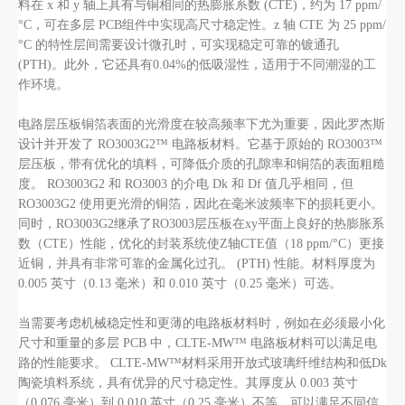
料在 x 和 y 轴上具有与铜相同的热膨胀系数 (CTE)，约为 17 ppm/
°C，可在多层 PCB组件中实现高尺寸稳定性。z 轴 CTE 为 25 ppm/
°C 的特性层间需要设计微孔时，可实现稳定可靠的镀通孔
(PTH)。此外，它还具有0.04%的低吸湿性，适用于不同潮湿的工
作环境。
电路层压板铜箔表面的光滑度在较高频率下尤为重要，因此罗杰斯
设计并开发了 RO3003G2™ 电路板材料。它基于原始的 RO3003™
层压板，带有优化的填料，可降低介质的孔隙率和铜箔的表面粗糙
度。 RO3003G2 和 RO3003 的介电 Dk 和 Df 值几乎相同，但
RO3003G2 使用更光滑的铜箔，因此在毫米波频率下的损耗更小。
同时，RO3003G2继承了RO3003层压板在xy平面上良好的热膨胀系
数（CTE）性能，优化的封装系统使Z轴CTE值（18 ppm/°C）更接
近铜，并具有非常可靠的金属化过孔。 (PTH) 性能。材料厚度为
0.005 英寸（0.13 毫米）和 0.010 英寸（0.25 毫米）可选。
当需要考虑机械稳定性和更薄的电路板材料时，例如在必须最小化
尺寸和重量的多层 PCB 中，CLTE-MW™ 电路板材料可以满足电
路的性能要求。 CLTE-MW™材料采用开放式玻璃纤维结构和低Dk
陶瓷填料系统，具有优异的尺寸稳定性。其厚度从 0.003 英寸
（0.076 毫米）到 0.010 英寸（0.25 毫米）不等，可以满足不同信