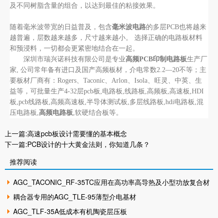
及不同树脂含量的组合，以达到最佳的粘接效果。
随着毫米波带宽的日益普及，包含
毫米波电路
的多层PCB也将越来
越普遍，层数越来越多，尺寸越来越小。 选择正确的电路板材料
和预浸料，一切都会更紧密地结合在一起。
深圳市瑞兴诺科技有限公司是专业
高频PCB印制电路板
生产厂
家, 公司常年备有进口及国产高频板材，介电常数2.2—20不等；主
要板材厂商有：Rogers、Taconic、Arlon、Isola、旺灵、中英、生
益等，可批量生产4-32层pcb板,电路板,线路板,高频板,高速板,HDI
板,pcb线路板,高频高速板,半导体测试板,多层线路板,hdi电路板,混
压电路板,
高频电路板
,软硬结合板等。
上一篇:
高速pcb板设计需要懂的基本概念
下一篇:
PCB设计的十大黄金法则，你知道几条？
推荐阅读
AGC_TACONIC_RF-35TC应用在高功率高导热及小型功放复合材
料
耦合器专用的AGC_TLE-95薄型介电基材
AGC_TLF-35A低成本有机陶瓷层压板