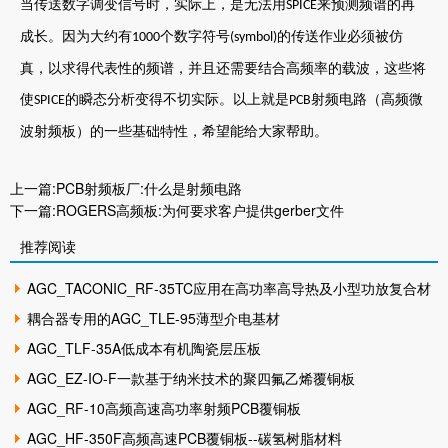
当传送数字调变信号时，实际上，是无法用
来预测频谱的再
SPICE
成长。因为大约有
个数字符号
的传送作业必须被仿
1000
(symbol)
真，以求得代表性的频谱，并且还需要结合高频率的载波，这些将
使
的瞬态分析变得不切实际。以上就是
射频电路（高频微
SPICE
PCB
波射频板）
的一些基础特性，希望能给大家帮助。
上一篇:
PCB射频板厂:什么是射频电路
下一篇:
ROGERS高频板:为何要求客户提供gerber文件
推荐阅读
AGC_TACONIC_RF-35TC应用在高功率高导热及小型功放复合材
料
耦合器专用的AGC_TLE-95薄型介电基材
AGC_TLF-35A低成本有机陶瓷层压板
AGC_EZ-IO-F一款基于纳米技术的聚四氟乙烯覆铜板
AGC_RF-10高频高速高功率射频PCB覆铜板
AGC_HF-350F高频高速PCB覆铜板--碳氢树脂材料